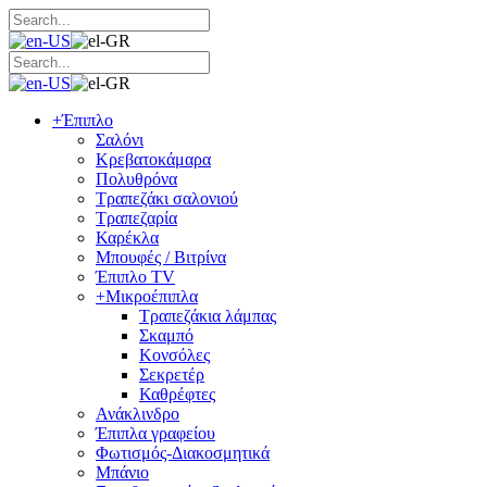
+
Έπιπλο
Σαλόνι
Κρεβατοκάμαρα
Πολυθρόνα
Τραπεζάκι σαλονιού
Τραπεζαρία
Καρέκλα
Μπουφές / Βιτρίνα
Έπιπλο TV
+
Μικροέπιπλα
Τραπεζάκια λάμπας
Σκαμπό
Κονσόλες
Σεκρετέρ
Καθρέφτες
Ανάκλινδρο
Έπιπλα γραφείου
Φωτισμός-Διακοσμητικά
Μπάνιο