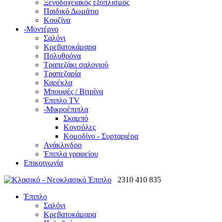
Ξενοδοχειακός εξοπλισμός
Παιδικό Δωμάτιο
Κουζίνα
-
Μοντέρνο
Σαλόνι
Κρεβατοκάμαρα
Πολυθρόνα
Τραπεζάκι σαλονιού
Τραπεζαρία
Καρέκλα
Μπουφές / Βιτρίνα
Έπιπλο TV
-
Μικροέπιπλα
Σκαμπό
Κονσόλες
Κομοδίνο - Συρταριέρα
Ανάκλινδρο
Έπιπλα γραφείου
Επικοινωνία
2310 410 835
Έπιπλο
Σαλόνι
Κρεβατοκάμαρα