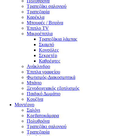
Πολυθρόνα
Τραπεζάκι σαλονιού
Τραπεζαρία
Καρέκλα
Μπουφές / Βιτρίνα
Έπιπλο TV
Μικροέπιπλα
Τραπεζάκια λάμπας
Σκαμπό
Κονσόλες
Σεκρετέρ
Καθρέφτες
Ανάκλινδρο
Έπιπλα γραφείου
Φωτισμός-Διακοσμητικά
Μπάνιο
Ξενοδοχειακός εξοπλισμός
Παιδικό Δωμάτιο
Κουζίνα
Μοντέρνο
Σαλόνι
Κρεβατοκάμαρα
Πολυθρόνα
Τραπεζάκι σαλονιού
Τραπεζαρία