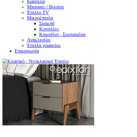
Καρέκλα
Μπουφές / Βιτρίνα
Έπιπλο TV
Μικροέπιπλα
Σκαμπό
Κονσόλες
Κομοδίνο - Συρταριέρα
Ανάκλινδρο
Έπιπλα γραφείου
Επικοινωνία