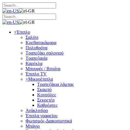
+
Έπιπλο
Σαλόνι
Κρεβατοκάμαρα
Πολυθρόνα
Τραπεζάκι σαλονιού
Τραπεζαρία
Καρέκλα
Μπουφές / Βιτρίνα
Έπιπλο TV
+
Μικροέπιπλα
Τραπεζάκια λάμπας
Σκαμπό
Κονσόλες
Σεκρετέρ
Καθρέφτες
Ανάκλινδρο
Έπιπλα γραφείου
Φωτισμός-Διακοσμητικά
Μπάνιο