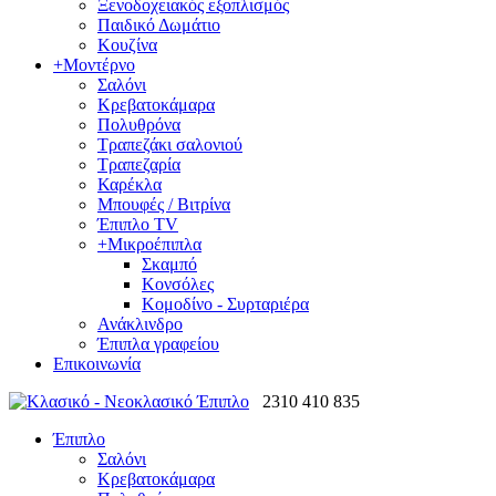
Ξενοδοχειακός εξοπλισμός
Παιδικό Δωμάτιο
Κουζίνα
+
Μοντέρνο
Σαλόνι
Κρεβατοκάμαρα
Πολυθρόνα
Τραπεζάκι σαλονιού
Τραπεζαρία
Καρέκλα
Μπουφές / Βιτρίνα
Έπιπλο TV
+
Μικροέπιπλα
Σκαμπό
Κονσόλες
Κομοδίνο - Συρταριέρα
Ανάκλινδρο
Έπιπλα γραφείου
Επικοινωνία
2310 410 835
Έπιπλο
Σαλόνι
Κρεβατοκάμαρα