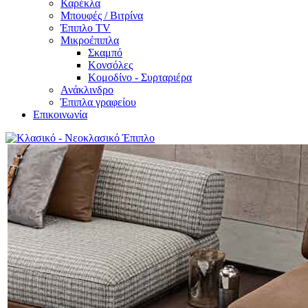
Καρέκλα
Μπουφές / Βιτρίνα
Έπιπλο TV
Μικροέπιπλα
Σκαμπό
Κονσόλες
Κομοδίνο - Συρταριέρα
Ανάκλινδρο
Έπιπλα γραφείου
Επικοινωνία