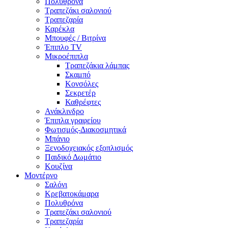
Πολυθρόνα
Τραπεζάκι σαλονιού
Τραπεζαρία
Καρέκλα
Μπουφές / Βιτρίνα
Έπιπλο TV
Μικροέπιπλα
Τραπεζάκια λάμπας
Σκαμπό
Κονσόλες
Σεκρετέρ
Καθρέφτες
Ανάκλινδρο
Έπιπλα γραφείου
Φωτισμός-Διακοσμητικά
Μπάνιο
Ξενοδοχειακός εξοπλισμός
Παιδικό Δωμάτιο
Κουζίνα
Μοντέρνο
Σαλόνι
Κρεβατοκάμαρα
Πολυθρόνα
Τραπεζάκι σαλονιού
Τραπεζαρία