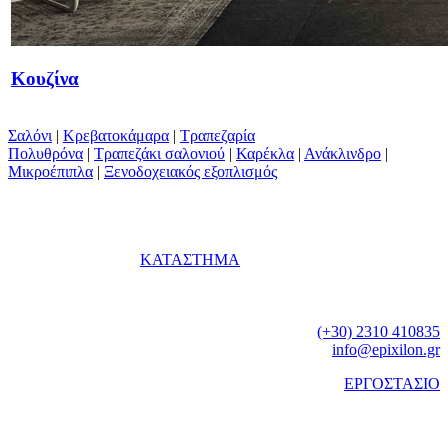
Κουζίνα
Σαλόνι
|
Κρεβατοκάμαρα
|
Τραπεζαρία
Πολυθρόνα
|
Τραπεζάκι σαλονιού
|
Καρέκλα
|
Ανάκλινδρο
|
Μικροέπιπλα
|
Ξενοδοχειακός εξοπλισμός
ΚΑΤΑΣΤΗΜΑ
Γεωργίου Παπανδρέου 74
Καλαμαριά
Θεσσαλονίκη
Τηλ.:
(+30) 2310 410835
e-mail:
info@epixilon.gr
ΕΡΓΟΣΤΑΣΙΟ
ΒΙ.ΠΕ. Νέου Ρυσίου
Θέρμη
Θεσσαλονίκη