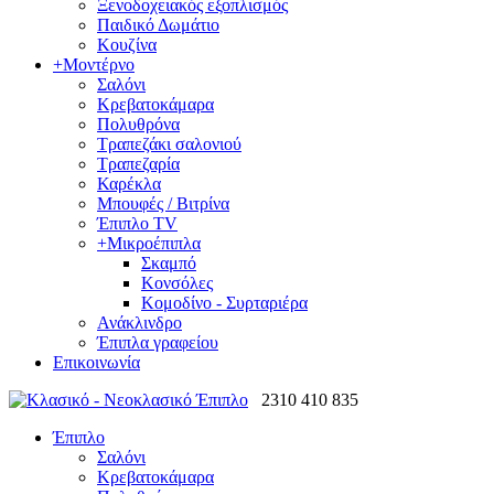
Ξενοδοχειακός εξοπλισμός
Παιδικό Δωμάτιο
Κουζίνα
+
Μοντέρνο
Σαλόνι
Κρεβατοκάμαρα
Πολυθρόνα
Τραπεζάκι σαλονιού
Τραπεζαρία
Καρέκλα
Μπουφές / Βιτρίνα
Έπιπλο TV
+
Μικροέπιπλα
Σκαμπό
Κονσόλες
Κομοδίνο - Συρταριέρα
Ανάκλινδρο
Έπιπλα γραφείου
Επικοινωνία
2310 410 835
Έπιπλο
Σαλόνι
Κρεβατοκάμαρα