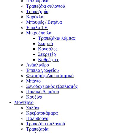
Πολυθρόνα
Τραπεζάκι σαλονιού
Τραπεζαρία
Καρέκλα
Μπουφές / Βιτρίνα
Έπιπλο TV
Μικροέπιπλα
Τραπεζάκια λάμπας
Σκαμπό
Κονσόλες
Σεκρετέρ
Καθρέφτες
Ανάκλινδρο
Έπιπλα γραφείου
Φωτισμός-Διακοσμητικά
Μπάνιο
Ξενοδοχειακός εξοπλισμός
Παιδικό Δωμάτιο
Κουζίνα
Μοντέρνο
Σαλόνι
Κρεβατοκάμαρα
Πολυθρόνα
Τραπεζάκι σαλονιού
Τραπεζαρία