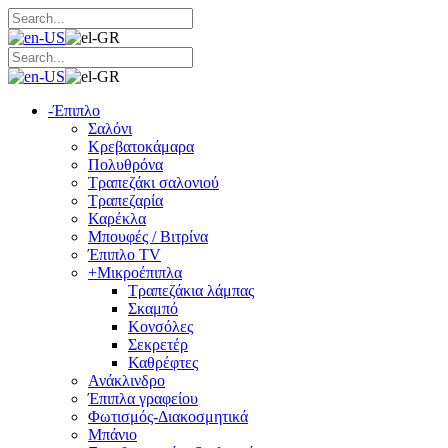
-
Έπιπλο
Σαλόνι
Κρεβατοκάμαρα
Πολυθρόνα
Τραπεζάκι σαλονιού
Τραπεζαρία
Καρέκλα
Μπουφές / Βιτρίνα
Έπιπλο TV
+
Μικροέπιπλα
Τραπεζάκια λάμπας
Σκαμπό
Κονσόλες
Σεκρετέρ
Καθρέφτες
Ανάκλινδρο
Έπιπλα γραφείου
Φωτισμός-Διακοσμητικά
Μπάνιο