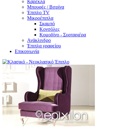
Καρέκλα
Μπουφές / Βιτρίνα
Έπιπλο TV
Μικροέπιπλα
Σκαμπό
Κονσόλες
Κομοδίνο - Συρταριέρα
Ανάκλινδρο
Έπιπλα γραφείου
Επικοινωνία