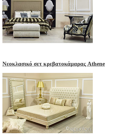
Νεοκλασικό σετ κρεβατοκάμαρας Athene