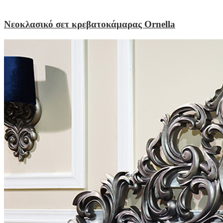
Νεοκλασικό σετ κρεβατοκάμαρας Ornella