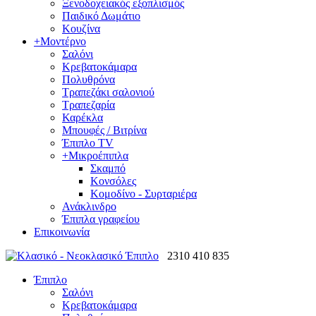
Ξενοδοχειακός εξοπλισμός
Παιδικό Δωμάτιο
Κουζίνα
+
Μοντέρνο
Σαλόνι
Κρεβατοκάμαρα
Πολυθρόνα
Τραπεζάκι σαλονιού
Τραπεζαρία
Καρέκλα
Μπουφές / Βιτρίνα
Έπιπλο TV
+
Μικροέπιπλα
Σκαμπό
Κονσόλες
Κομοδίνο - Συρταριέρα
Ανάκλινδρο
Έπιπλα γραφείου
Επικοινωνία
2310 410 835
Έπιπλο
Σαλόνι
Κρεβατοκάμαρα