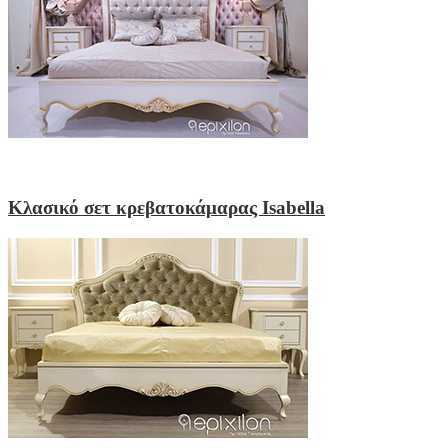
Κλασικό σετ κρεβατοκάμαρας Isabella