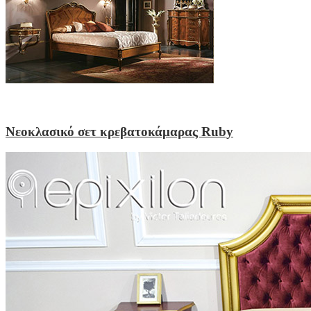
Νεοκλασικό σετ κρεβατοκάμαρας Ruby