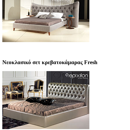
Νεοκλασικό σετ κρεβατοκάμαρας Fresh