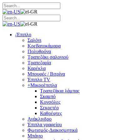
-
Έπιπλο
Σαλόνι
Κρεβατοκάμαρα
Πολυθρόνα
Τραπεζάκι σαλονιού
Τραπεζαρία
Καρέκλα
Μπουφές / Βιτρίνα
Έπιπλο TV
+
Μικροέπιπλα
Τραπεζάκια λάμπας
Σκαμπό
Κονσόλες
Σεκρετέρ
Καθρέφτες
Ανάκλινδρο
Έπιπλα γραφείου
Φωτισμός-Διακοσμητικά
Μπάνιο