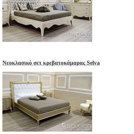
Νεοκλασικό σετ κρεβατοκάμαρας Selva