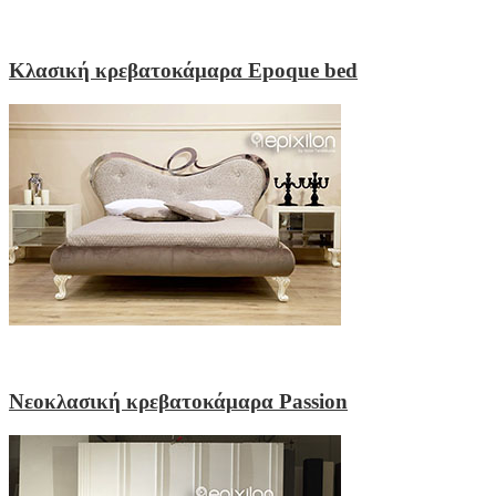
Κλασική κρεβατοκάμαρα Epoque bed
Νεοκλασική κρεβατοκάμαρα Passion