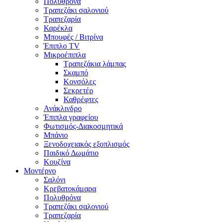
Πολυθρόνα
Τραπεζάκι σαλονιού
Τραπεζαρία
Καρέκλα
Μπουφές / Βιτρίνα
Έπιπλο TV
Μικροέπιπλα
Τραπεζάκια λάμπας
Σκαμπό
Κονσόλες
Σεκρετέρ
Καθρέφτες
Ανάκλινδρο
Έπιπλα γραφείου
Φωτισμός-Διακοσμητικά
Μπάνιο
Ξενοδοχειακός εξοπλισμός
Παιδικό Δωμάτιο
Κουζίνα
Μοντέρνο
Σαλόνι
Κρεβατοκάμαρα
Πολυθρόνα
Τραπεζάκι σαλονιού
Τραπεζαρία