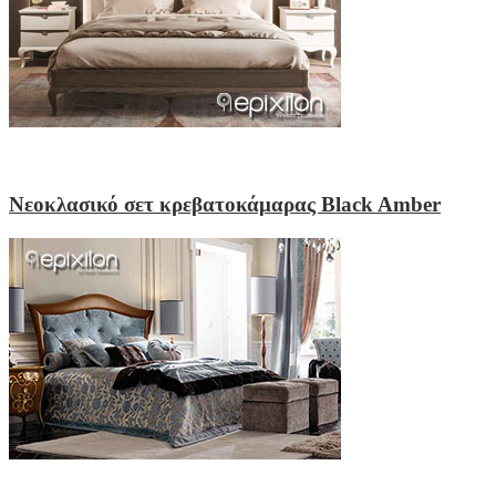
Νεοκλασικό σετ κρεβατοκάμαρας Black Amber