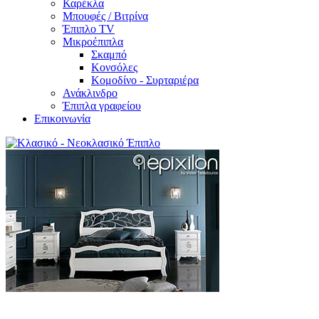
Καρέκλα
Μπουφές / Βιτρίνα
Έπιπλο TV
Μικροέπιπλα
Σκαμπό
Κονσόλες
Κομοδίνο - Συρταριέρα
Ανάκλινδρο
Έπιπλα γραφείου
Επικοινωνία