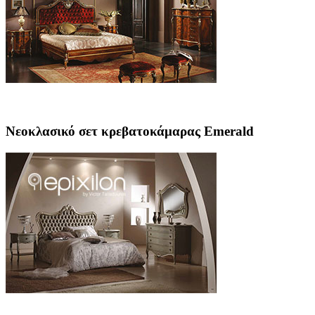
Νεοκλασικό σετ κρεβατοκάμαρας Emerald