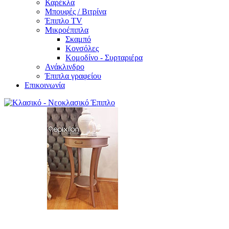
Καρέκλα
Μπουφές / Βιτρίνα
Έπιπλο TV
Μικροέπιπλα
Σκαμπό
Κονσόλες
Κομοδίνο - Συρταριέρα
Ανάκλινδρο
Έπιπλα γραφείου
Επικοινωνία