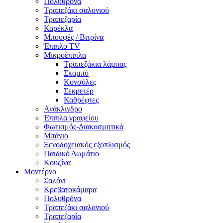
Πολυθρόνα
Τραπεζάκι σαλονιού
Τραπεζαρία
Καρέκλα
Μπουφές / Βιτρίνα
Έπιπλο TV
Μικροέπιπλα
Τραπεζάκια λάμπας
Σκαμπό
Κονσόλες
Σεκρετέρ
Καθρέφτες
Ανάκλινδρο
Έπιπλα γραφείου
Φωτισμός-Διακοσμητικά
Μπάνιο
Ξενοδοχειακός εξοπλισμός
Παιδικό Δωμάτιο
Κουζίνα
Μοντέρνο
Σαλόνι
Κρεβατοκάμαρα
Πολυθρόνα
Τραπεζάκι σαλονιού
Τραπεζαρία