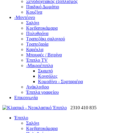
Ξενοδοχειακός εξοπλισμός
Παιδικό Δωμάτιο
Κουζίνα
-
Μοντέρνο
Σαλόνι
Κρεβατοκάμαρα
Πολυθρόνα
Τραπεζάκι σαλονιού
Τραπεζαρία
Καρέκλα
Μπουφές / Βιτρίνα
Έπιπλο TV
-
Μικροέπιπλα
Σκαμπό
Κονσόλες
Κομοδίνο - Συρταριέρα
Ανάκλινδρο
Έπιπλα γραφείου
Επικοινωνία
2310 410 835
Έπιπλο
Σαλόνι
Κρεβατοκάμαρα