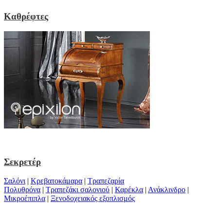
Καθρέφτες
Σεκρετέρ
Σαλόνι
|
Κρεβατοκάμαρα
|
Τραπεζαρία
Πολυθρόνα
|
Τραπεζάκι σαλονιού
|
Καρέκλα
|
Ανάκλινδρο
|
Μικροέπιπλα
|
Ξενοδοχειακός εξοπλισμός