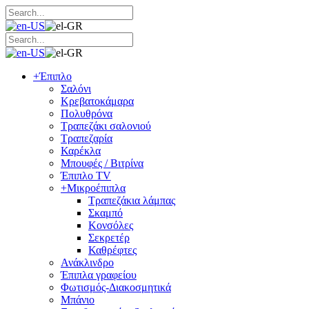
+
Έπιπλο
Σαλόνι
Κρεβατοκάμαρα
Πολυθρόνα
Τραπεζάκι σαλονιού
Τραπεζαρία
Καρέκλα
Μπουφές / Βιτρίνα
Έπιπλο TV
+
Μικροέπιπλα
Τραπεζάκια λάμπας
Σκαμπό
Κονσόλες
Σεκρετέρ
Καθρέφτες
Ανάκλινδρο
Έπιπλα γραφείου
Φωτισμός-Διακοσμητικά
Μπάνιο