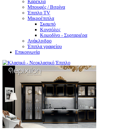
Καρέκλα
Μπουφές / Βιτρίνα
Έπιπλο TV
Μικροέπιπλα
Σκαμπό
Κονσόλες
Κομοδίνο - Συρταριέρα
Ανάκλινδρο
Έπιπλα γραφείου
Επικοινωνία