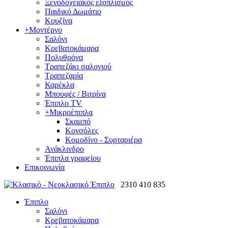
Ξενοδοχειακός εξοπλισμός
Παιδικό Δωμάτιο
Κουζίνα
+
Μοντέρνο
Σαλόνι
Κρεβατοκάμαρα
Πολυθρόνα
Τραπεζάκι σαλονιού
Τραπεζαρία
Καρέκλα
Μπουφές / Βιτρίνα
Έπιπλο TV
+
Μικροέπιπλα
Σκαμπό
Κονσόλες
Κομοδίνο - Συρταριέρα
Ανάκλινδρο
Έπιπλα γραφείου
Επικοινωνία
2310 410 835
Έπιπλο
Σαλόνι
Κρεβατοκάμαρα