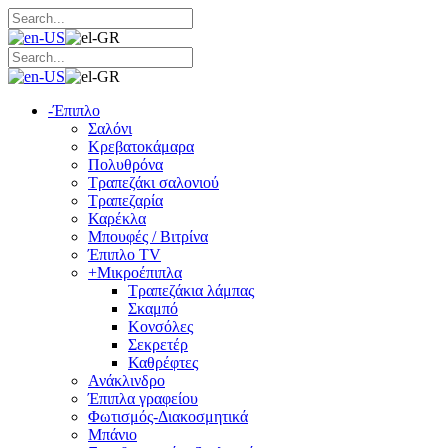
-
Έπιπλο
Σαλόνι
Κρεβατοκάμαρα
Πολυθρόνα
Τραπεζάκι σαλονιού
Τραπεζαρία
Καρέκλα
Μπουφές / Βιτρίνα
Έπιπλο TV
+
Μικροέπιπλα
Τραπεζάκια λάμπας
Σκαμπό
Κονσόλες
Σεκρετέρ
Καθρέφτες
Ανάκλινδρο
Έπιπλα γραφείου
Φωτισμός-Διακοσμητικά
Μπάνιο