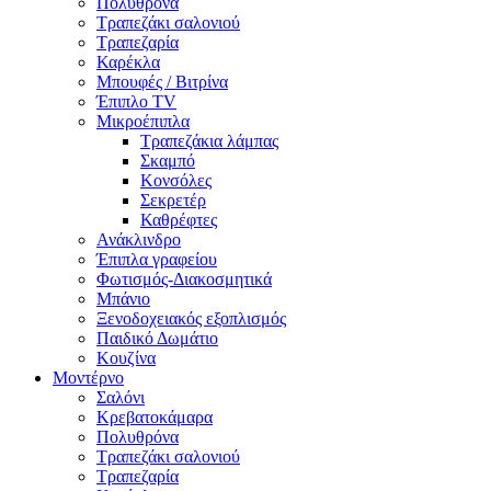
Πολυθρόνα
Τραπεζάκι σαλονιού
Τραπεζαρία
Καρέκλα
Μπουφές / Βιτρίνα
Έπιπλο TV
Μικροέπιπλα
Τραπεζάκια λάμπας
Σκαμπό
Κονσόλες
Σεκρετέρ
Καθρέφτες
Ανάκλινδρο
Έπιπλα γραφείου
Φωτισμός-Διακοσμητικά
Μπάνιο
Ξενοδοχειακός εξοπλισμός
Παιδικό Δωμάτιο
Κουζίνα
Μοντέρνο
Σαλόνι
Κρεβατοκάμαρα
Πολυθρόνα
Τραπεζάκι σαλονιού
Τραπεζαρία